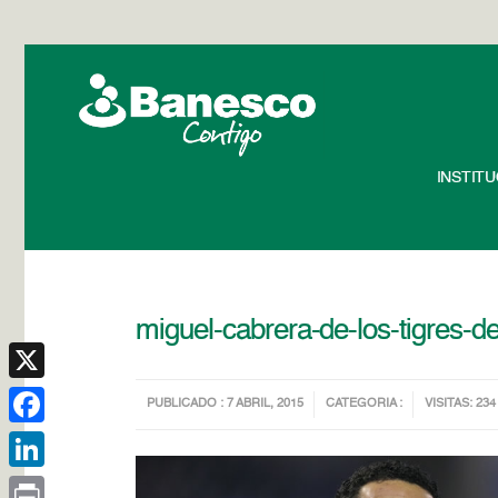
INSTIT
miguel-cabrera-de-los-tigres-de-
X
PUBLICADO : 7 ABRIL, 2015
CATEGORIA :
VISITAS: 234
Facebook
LinkedIn