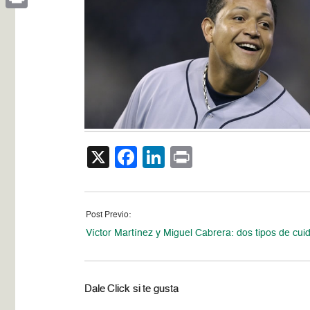
Print
X
Facebook
LinkedIn
Print
Post Previo:
Víctor Martínez y Miguel Cabrera: dos tipos de cui
Dale Click si te gusta