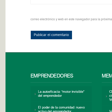
correo electrónico y web en este navegador para la próxim
EMPRENDEDORES
MEM
La autoeficacia: “motor invisible”
C
del emprendedor
c
V
El poder de la comunidad: nuevo
activo del emprendedor
V