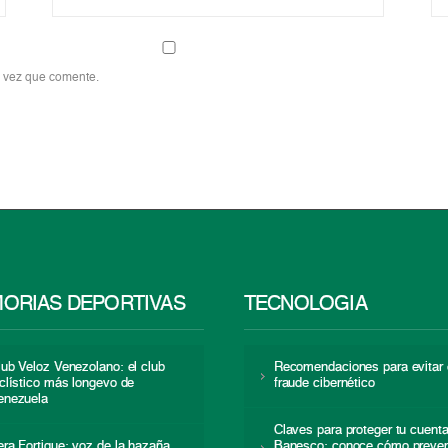
a vez que comente.
ORIAS DEPORTIVAS
TECNOLOGÍA
lub Veloz Venezolano: el club
Recomendaciones para evitar 
iclístico más longevo de
fraude cibernético
enezuela
Claves para proteger tu cuent
era Fortique: voz de la hazaña
Banesco: conoce cómo preven