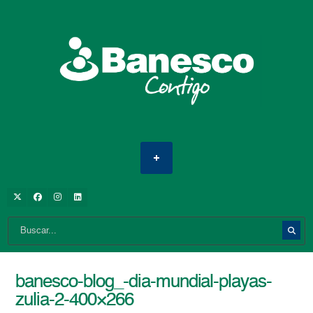
banesco-blog_-dia-mundial-playas-
zulia-2-400×266