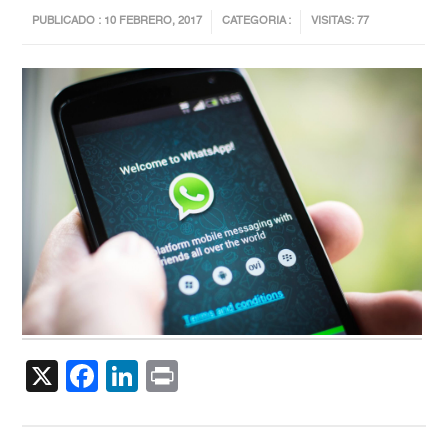
PUBLICADO : 10 FEBRERO, 2017
CATEGORIA :
VISITAS: 77
X
Facebook
LinkedIn
Print