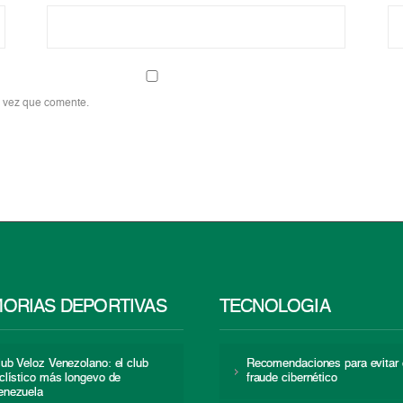
a vez que comente.
ORIAS DEPORTIVAS
TECNOLOGÍA
lub Veloz Venezolano: el club
Recomendaciones para evitar 
iclístico más longevo de
fraude cibernético
enezuela