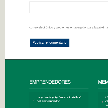
correo electrónico y web en este navegador para la próxim
EMPRENDEDORES
MEM
La autoeficacia: “motor invisible”
C
del emprendedor
c
V