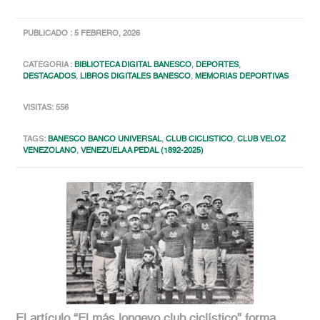
PUBLICADO : 5 FEBRERO, 2026
CATEGORIA :
BIBLIOTECA DIGITAL BANESCO
,
DEPORTES
,
DESTACADOS
,
LIBROS DIGITALES BANESCO
,
MEMORIAS DEPORTIVAS
VISITAS: 556
TAGS:
BANESCO BANCO UNIVERSAL
,
CLUB CICLISTICO
,
CLUB VELOZ
VENEZOLANO
,
VENEZUELA A PEDAL (1892-2025)
El artículo “El más longevo club ciclístico” forma