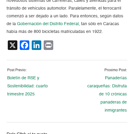
novedosos sistemas de carreteras, calles y avenidas para el
tránsito de vehículos automotor. Paralelamente, el ferrocarril
comenzó a ser dejado a un lado. Para entonces, según datos
de la
Gobernación del Distrito Federal
, tan sólo en Caracas
había más de 800 bicicletas matriculadas en 1922.
X
Facebook
LinkedIn
Print
Post Previo:
Proximo Post:
Boletín de RSE y
Panaderías
Sostenibilidad: cuarto
caraqueñas: Disfruta
trimestre 2025
de 10 crónicas
panaderas de
inmigrantes