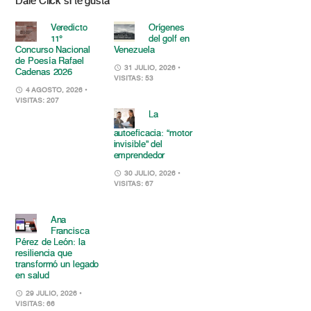
Dale Click si te gusta
Veredicto
Orígenes
11°
del golf en
Concurso Nacional
Venezuela
de Poesía Rafael
31 JULIO, 2026
•
Cadenas 2026
VISITAS: 53
4 AGOSTO, 2026
•
VISITAS: 207
La
autoeficacia: “motor
invisible” del
emprendedor
30 JULIO, 2026
•
VISITAS: 67
Ana
Francisca
Pérez de León: la
resiliencia que
transformó un legado
en salud
29 JULIO, 2026
•
VISITAS: 66