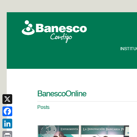
INSTIT
BanescoOnline
Posts
X
Facebook
LinkedIn