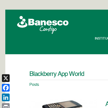
INSTIT
Blackberry App World
Posts
X
Facebook
A
LinkedIn