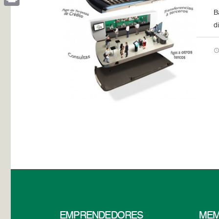
B
Print
d
EMPRENDEDORES
MEM