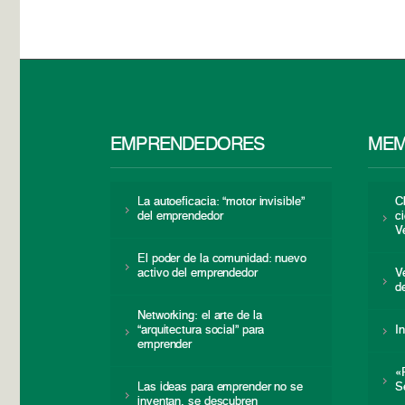
EMPRENDEDORES
MEM
La autoeficacia: “motor invisible”
C
del emprendedor
c
V
El poder de la comunidad: nuevo
activo del emprendedor
V
d
Networking: el arte de la
“arquitectura social” para
I
emprender
«
Las ideas para emprender no se
S
inventan, se descubren