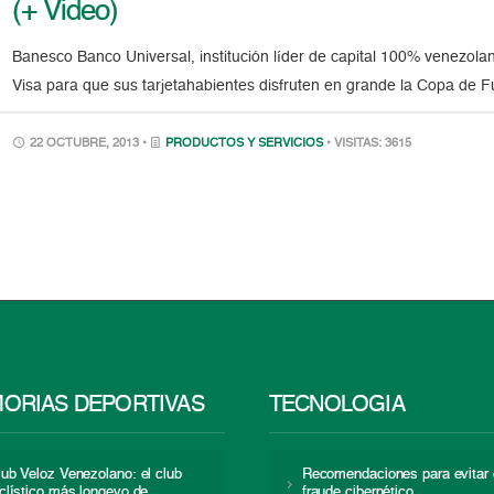
(+ Video)
Banesco Banco Universal, institución líder de capital 100% venezola
Visa para que sus tarjetahabientes disfruten en grande la Copa de F
22 OCTUBRE, 2013 •
PRODUCTOS Y SERVICIOS
• VISITAS: 3615
ORIAS DEPORTIVAS
TECNOLOGÍA
lub Veloz Venezolano: el club
Recomendaciones para evitar 
iclístico más longevo de
fraude cibernético