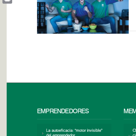
Print
EMPRENDEDORES
MEM
La autoeficacia: “motor invisible”
C
del emprendedor
c