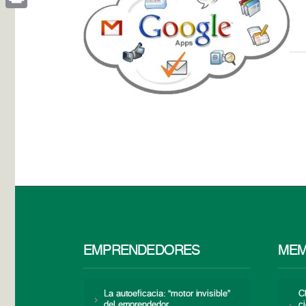
Print
EMPRENDEDORES
MEM
La autoeficacia: “motor invisible”
C
del emprendedor
c