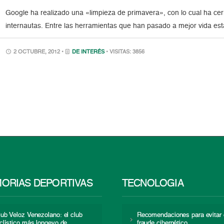
Google ha realizado una «limpieza de primavera», con lo cual ha cerr
internautas. Entre las herramientas que han pasado a mejor vida est
2 OCTUBRE, 2012 •
DE INTERÉS
• VISITAS: 3856
ORIAS DEPORTIVAS
TECNOLOGÍA
lub Veloz Venezolano: el club
Recomendaciones para evitar 
iclístico más longevo de
fraude cibernético