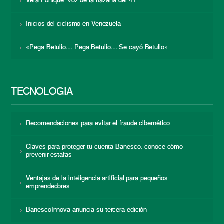
Vera Fortique: voz de la hazaña del 41
Inicios del ciclismo en Venezuela
«Pega Betulio… Pega Betulio… Se cayó Betulio»
TECNOLOGÍA
Recomendaciones para evitar el fraude cibernético
Claves para proteger tu cuenta Banesco: conoce cómo
prevenir estafas
Ventajas de la inteligencia artificial para pequeños
emprendedores
BanescoInnova anuncia su tercera edición