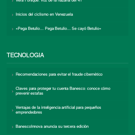
Vera Fortique: voz de la hazaña del 41
Inicios del ciclismo en Venezuela
«Pega Betulio… Pega Betulio… Se cayó Betulio»
TECNOLOGÍA
Recomendaciones para evitar el fraude cibernético
Claves para proteger tu cuenta Banesco: conoce cómo
prevenir estafas
Ventajas de la inteligencia artificial para pequeños
emprendedores
BanescoInnova anuncia su tercera edición