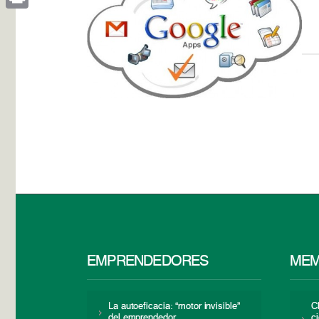
Print
EMPRENDEDORES
MEM
La autoeficacia: “motor invisible”
C
del emprendedor
c