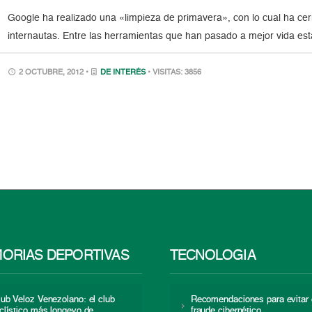
Google ha realizado una «limpieza de primavera», con lo cual ha cerr
internautas. Entre las herramientas que han pasado a mejor vida est
2 OCTUBRE, 2012 •
DE INTERÉS
• VISITAS: 3856
ORIAS DEPORTIVAS
TECNOLOGÍA
lub Veloz Venezolano: el club
Recomendaciones para evitar 
iclístico más longevo de
fraude cibernético