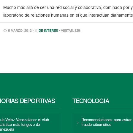
Mucho más allá de ser una red social y colaborativa, dominada por y
laboratorio de relaciones humanas en el que interactúan diariamente 
6 MARZO, 2012 •
DE INTERÉS
• VISITAS: 3281
ORIAS DEPORTIVAS
TECNOLOGÍA
lub Veloz Venezolano: el club
Recomendaciones para evitar 
iclístico más longevo de
fraude cibernético
enezuela