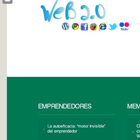
Print
EMPRENDEDORES
MEM
La autoeficacia: “motor invisible”
C
del emprendedor
c
V