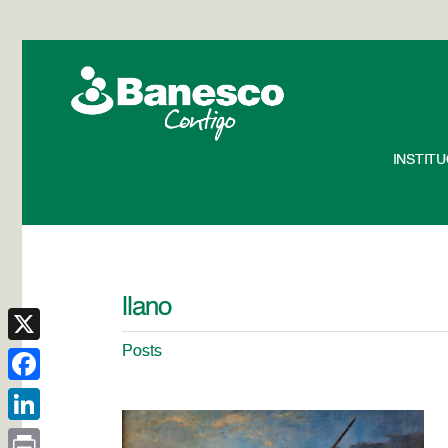
INSTIT
llano
Posts
X
Facebook
LinkedIn