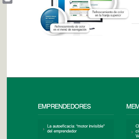
Print
EMPRENDEDORES
MEM
La autoeficacia: “motor invisible”
C
del emprendedor
c
V