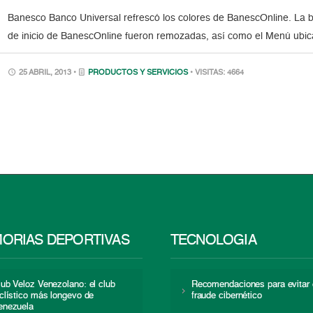
Banesco Banco Universal refrescó los colores de BanescOnline. La ba
de inicio de BanescOnline fueron remozadas, así como el Menú ubicad
25 ABRIL, 2013 •
PRODUCTOS Y SERVICIOS
• VISITAS: 4664
ORIAS DEPORTIVAS
TECNOLOGÍA
lub Veloz Venezolano: el club
Recomendaciones para evitar 
iclístico más longevo de
fraude cibernético
enezuela