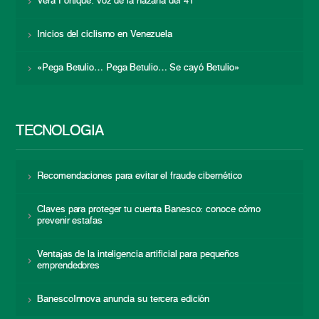
Vera Fortique: voz de la hazaña del 41
Inicios del ciclismo en Venezuela
«Pega Betulio… Pega Betulio… Se cayó Betulio»
TECNOLOGÍA
Recomendaciones para evitar el fraude cibernético
Claves para proteger tu cuenta Banesco: conoce cómo
prevenir estafas
Ventajas de la inteligencia artificial para pequeños
emprendedores
BanescoInnova anuncia su tercera edición