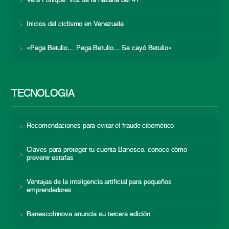
Vera Fortique: voz de la hazaña del 41
Inicios del ciclismo en Venezuela
«Pega Betulio… Pega Betulio… Se cayó Betulio»
TECNOLOGÍA
Recomendaciones para evitar el fraude cibernético
Claves para proteger tu cuenta Banesco: conoce cómo
prevenir estafas
Ventajas de la inteligencia artificial para pequeños
emprendedores
BanescoInnova anuncia su tercera edición