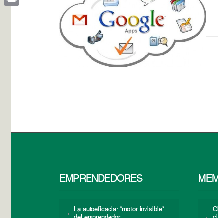
Print
EMPRENDEDORES
MEM
La autoeficacia: “motor invisible”
C
del emprendedor
c