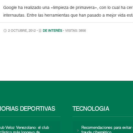
Google ha realizado una «limpieza de primavera», con lo cual ha cerr
internautas. Entre las herramientas que han pasado a mejor vida est
2 OCTUBRE, 2012 •
DE INTERÉS
• VISITAS: 3856
ORIAS DEPORTIVAS
TECNOLOGÍA
lub Veloz Venezolano: el club
Recomendaciones para evitar 
iclístico más longevo de
fraude cibernético