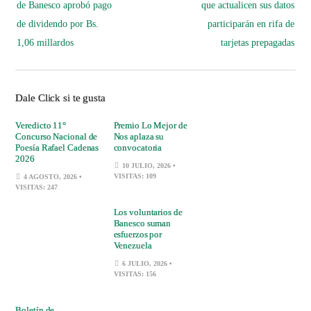
de Banesco aprobó pago
que actualicen sus datos
de dividendo por Bs.
participarán en rifa de
1,06 millardos
tarjetas prepagadas
Dale Click si te gusta
Veredicto 11°
Premio Lo Mejor de
Concurso Nacional de
Nos aplaza su
Poesía Rafael Cadenas
convocatoria
2026
10 JULIO, 2026
•
VISITAS: 109
4 AGOSTO, 2026
•
VISITAS: 247
Los voluntarios de
Banesco suman
esfuerzos por
Venezuela
6 JULIO, 2026
•
VISITAS: 156
Boletín de