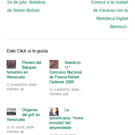
24 de julio: Natalicio
Conoce a la ciudad
de Simón Bolívar
de Caracas con la
Biblioteca Digital
Banesco
Dale Click si te gusta
Pionero del
Veredicto
Básquet
11°
femenino en
Concurso Nacional
Venezuela
de Poesía Rafael
Cadenas 2026
6 AGOSTO, 2026
•
VISITAS: 33
4 AGOSTO, 2026
•
VISITAS: 229
Orígenes
La
del golf en
autoeficacia: “motor
Venezuela
invisible” del
emprendedor
31 JULIO, 2026
•
VISITAS: 59