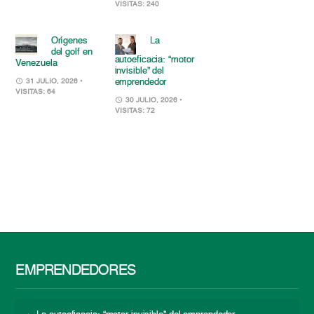
VISITAS: 240
Orígenes
La
del golf en
autoeficacia: “motor
Venezuela
invisible” del
emprendedor
31 JULIO, 2026
•
VISITAS: 64
30 JULIO, 2026
•
VISITAS: 72
EMPRENDEDORES