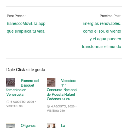
Post Previo:
Proximo Post:
BanescoMóvil: la app
Energías renovables:
que simplifica tu vida
cómo el sol, el viento
y el agua pueden
transformar el mundo
Dale Click si te gusta
Pionero del
Veredicto
Básquet
11°
femenino en
Concurso Nacional
Venezuela
de Poesía Rafael
Cadenas 2026
6 AGOSTO, 2026
•
VISITAS: 38
4 AGOSTO, 2026
•
VISITAS: 240
Orígenes
La