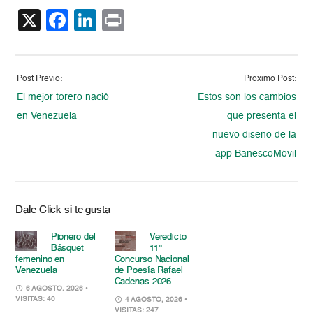
X
Facebook
LinkedIn
Print
Post Previo:
Proximo Post:
El mejor torero nació
Estos son los cambios
en Venezuela
que presenta el
nuevo diseño de la
app BanescoMóvil
Dale Click si te gusta
Pionero del
Veredicto
Básquet
11°
femenino en
Concurso Nacional
Venezuela
de Poesía Rafael
Cadenas 2026
6 AGOSTO, 2026
•
VISITAS: 40
4 AGOSTO, 2026
•
VISITAS: 247