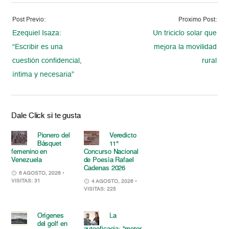
Post Previo:
Proximo Post:
Ezequiel Isaza:
Un triciclo solar que
“Escribir es una
mejora la movilidad
cuestión confidencial,
rural
íntima y necesaria”
Dale Click si te gusta
Pionero del
Veredicto
Básquet
11°
femenino en
Concurso Nacional
Venezuela
de Poesía Rafael
Cadenas 2026
6 AGOSTO, 2026
•
VISITAS: 31
4 AGOSTO, 2026
•
VISITAS: 225
Orígenes
La
del golf en