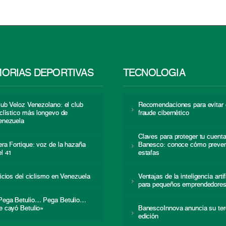
ORIAS DEPORTIVAS
TECNOLOGÍA
lub Veloz Venezolano: el club
Recomendaciones para evitar 
iclístico más longevo de
fraude cibernético
enezuela
Claves para proteger tu cuent
era Fortique: voz de la hazaña
Banesco: conoce cómo preven
el 41
estafas
nicios del ciclismo en Venezuela
Ventajas de la inteligencia artif
para pequeños emprendedore
Pega Betulio… Pega Betulio…
e cayó Betulio»
BanescoInnova anuncia su ter
edición