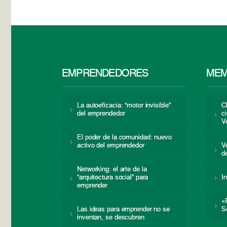
EMPRENDEDORES
MEM
La autoeficacia: “motor invisible”
C
del emprendedor
c
V
El poder de la comunidad: nuevo
activo del emprendedor
V
d
Networking: el arte de la
“arquitectura social” para
I
emprender
«
Las ideas para emprender no se
S
inventan, se descubren