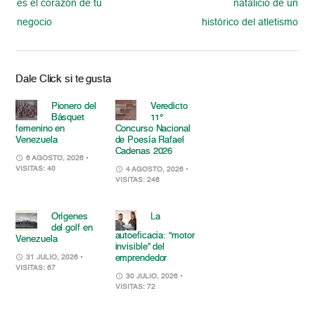
es el corazón de tu
natalicio de un
negocio
histórico del atletismo
Dale Click si te gusta
Pionero del
Veredicto
Básquet
11°
femenino en
Concurso Nacional
Venezuela
de Poesía Rafael
Cadenas 2026
6 AGOSTO, 2026
•
VISITAS: 40
4 AGOSTO, 2026
•
VISITAS: 246
Orígenes
La
del golf en
autoeficacia: “motor
Venezuela
invisible” del
emprendedor
31 JULIO, 2026
•
VISITAS: 67
30 JULIO, 2026
•
VISITAS: 72