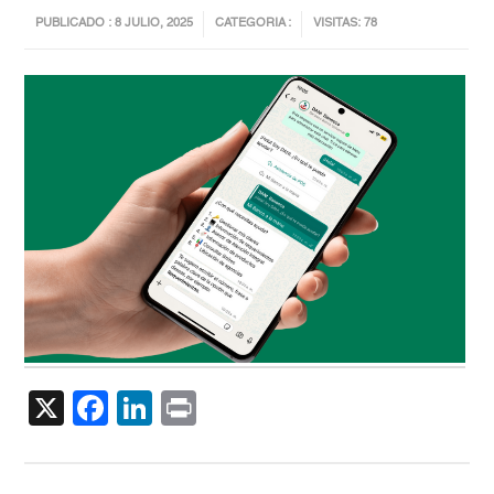
PUBLICADO : 8 JULIO, 2025
CATEGORIA :
VISITAS: 78
X
Facebook
LinkedIn
Print