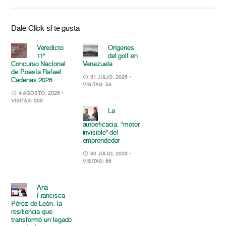
Dale Click si te gusta
Veredicto
Orígenes
11°
del golf en
Concurso Nacional
Venezuela
de Poesía Rafael
31 JULIO, 2026
•
Cadenas 2026
VISITAS: 53
4 AGOSTO, 2026
•
VISITAS: 200
La
autoeficacia: “motor
invisible” del
emprendedor
30 JULIO, 2026
•
VISITAS: 66
Ana
Francisca
Pérez de León: la
resiliencia que
transformó un legado