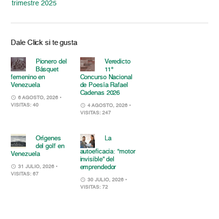
trimestre 2025
Dale Click si te gusta
Pionero del
Veredicto
Básquet
11°
femenino en
Concurso Nacional
Venezuela
de Poesía Rafael
Cadenas 2026
6 AGOSTO, 2026
•
VISITAS: 40
4 AGOSTO, 2026
•
VISITAS: 247
Orígenes
La
del golf en
autoeficacia: “motor
Venezuela
invisible” del
emprendedor
31 JULIO, 2026
•
VISITAS: 67
30 JULIO, 2026
•
VISITAS: 72