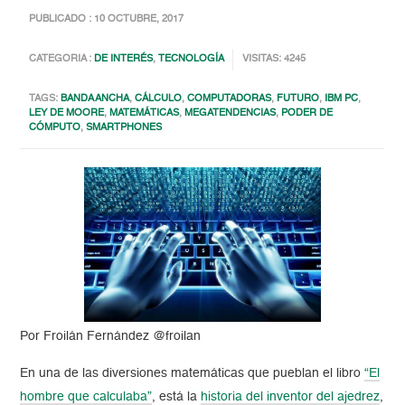
PUBLICADO : 10 OCTUBRE, 2017
CATEGORIA :
DE INTERÉS
,
TECNOLOGÍA
VISITAS: 4245
TAGS:
BANDA ANCHA
,
CÁLCULO
,
COMPUTADORAS
,
FUTURO
,
IBM PC
,
LEY DE MOORE
,
MATEMÁTICAS
,
MEGATENDENCIAS
,
PODER DE
CÓMPUTO
,
SMARTPHONES
Por Froilán Fernández @froilan
En una de las diversiones matemáticas que pueblan el libro
“El
hombre que calculaba”
, está la
historia del inventor del ajedrez
,