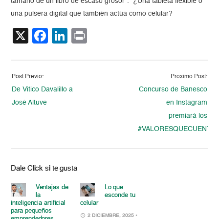
tamaño de un libro de escaso grosor”. ¿Una tableta flexible o
una pulsera digital que también actúa como celular?
X
Facebook
LinkedIn
Print
Post Previo:
Proximo Post:
De Vitico Davalillo a
Concurso de Banesco
José Altuve
en Instagram
premiará los
#VALORESQUECUENTA
Dale Click si te gusta
Ventajas de
Lo que
la
esconde tu
inteligencia artificial
celular
para pequeños
2 DICIEMBRE, 2025
•
emprendedores