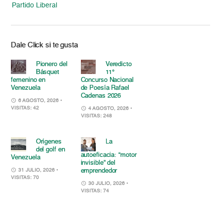
Partido Liberal
Dale Click si te gusta
Pionero del
Veredicto
Básquet
11°
femenino en
Concurso Nacional
Venezuela
de Poesía Rafael
Cadenas 2026
6 AGOSTO, 2026
•
VISITAS: 42
4 AGOSTO, 2026
•
VISITAS: 248
Orígenes
La
del golf en
autoeficacia: “motor
Venezuela
invisible” del
emprendedor
31 JULIO, 2026
•
VISITAS: 70
30 JULIO, 2026
•
VISITAS: 74