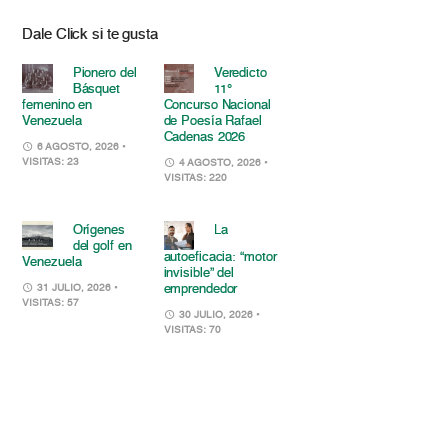
Dale Click si te gusta
Pionero del
Veredicto
Básquet
11°
femenino en
Concurso Nacional
Venezuela
de Poesía Rafael
Cadenas 2026
6 AGOSTO, 2026
•
VISITAS: 23
4 AGOSTO, 2026
•
VISITAS: 220
Orígenes
La
del golf en
autoeficacia: “motor
Venezuela
invisible” del
emprendedor
31 JULIO, 2026
•
VISITAS: 57
30 JULIO, 2026
•
VISITAS: 70