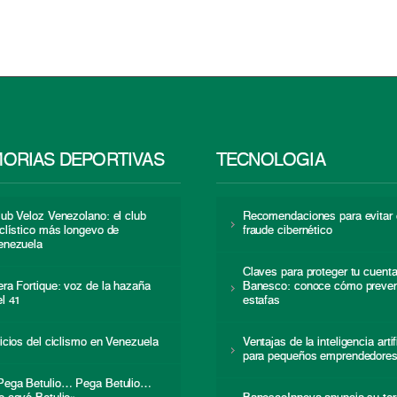
ORIAS DEPORTIVAS
TECNOLOGÍA
lub Veloz Venezolano: el club
Recomendaciones para evitar 
iclístico más longevo de
fraude cibernético
enezuela
Claves para proteger tu cuent
era Fortique: voz de la hazaña
Banesco: conoce cómo preven
el 41
estafas
nicios del ciclismo en Venezuela
Ventajas de la inteligencia artif
para pequeños emprendedore
Pega Betulio… Pega Betulio…