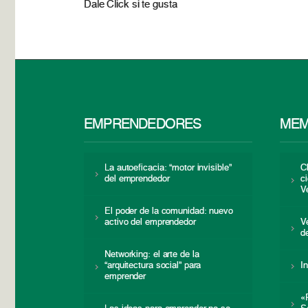
Dale Click si te gusta
EMPRENDEDORES
MEM
La autoeficacia: “motor invisible”
C
del emprendedor
c
V
El poder de la comunidad: nuevo
activo del emprendedor
V
d
Networking: el arte de la
“arquitectura social” para
I
emprender
«