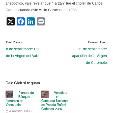
anecdótico, vale revelar que “Tarzán” fue el chofer de Carlos
Gardel, cuando éste visitó Caracas, en 1935.
X
Facebook
LinkedIn
Print
Post Previo:
Proximo Post:
8 de septiembre: Día
11 de septiembre:
de la Virgen del Valle
aparición de la Virgen
de Coromoto
Dale Click si te gusta
Pionero del
Veredicto
Básquet
11°
femenino en
Concurso Nacional
Venezuela
de Poesía Rafael
Cadenas 2026
6 AGOSTO, 2026
•