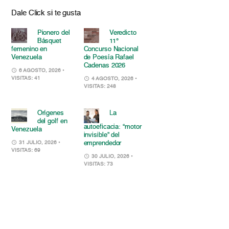
Dale Click si te gusta
Pionero del
Veredicto
Básquet
11°
femenino en
Concurso Nacional
Venezuela
de Poesía Rafael
Cadenas 2026
6 AGOSTO, 2026
•
VISITAS: 41
4 AGOSTO, 2026
•
VISITAS: 248
Orígenes
La
del golf en
autoeficacia: “motor
Venezuela
invisible” del
emprendedor
31 JULIO, 2026
•
VISITAS: 69
30 JULIO, 2026
•
VISITAS: 73