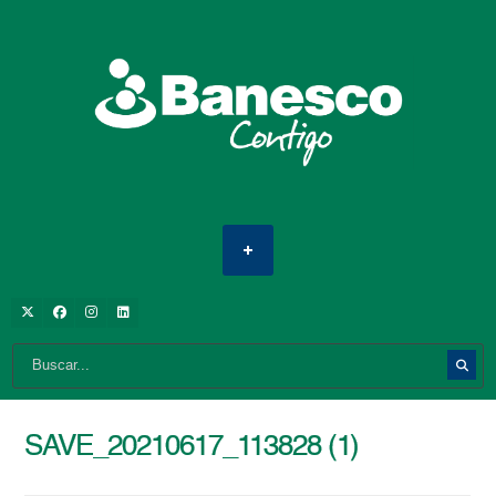
SAVE_20210617_113828 (1)