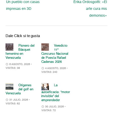
Un pueblo con casas
Érika Ordosgoitti: «El
impresas en 3D
arte cura mis
demonios»
Dale Click si te gusta
Pionero del
Veredicto
Básquet
11°
femenino en
Concurso Nacional
Venezuela
de Poesía Rafael
Cadenas 2026
6 AGOSTO, 2026
•
VISITAS: 38
4 AGOSTO, 2026
•
VISITAS: 240
Orígenes
La
del golf en
autoeficacia: “motor
Venezuela
invisible” del
emprendedor
31 JULIO, 2026
•
VISITAS: 62
30 JULIO, 2026
•
VISITAS: 72