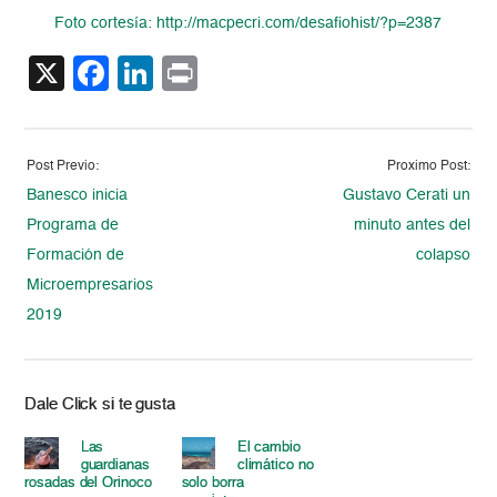
Foto cortesía: http://macpecri.com/desafiohist/?p=2387
X
Facebook
LinkedIn
Print
Post Previo:
Proximo Post:
Banesco inicia
Gustavo Cerati un
Programa de
minuto antes del
Formación de
colapso
Microempresarios
2019
Dale Click si te gusta
Las
El cambio
guardianas
climático no
rosadas del Orinoco
solo borra