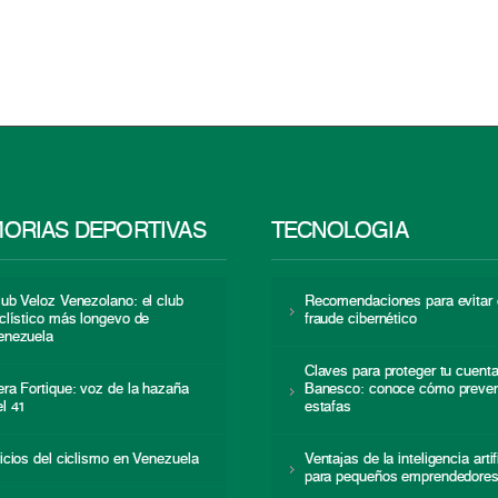
ORIAS DEPORTIVAS
TECNOLOGÍA
lub Veloz Venezolano: el club
Recomendaciones para evitar 
iclístico más longevo de
fraude cibernético
enezuela
Claves para proteger tu cuent
era Fortique: voz de la hazaña
Banesco: conoce cómo preven
el 41
estafas
nicios del ciclismo en Venezuela
Ventajas de la inteligencia artif
para pequeños emprendedore