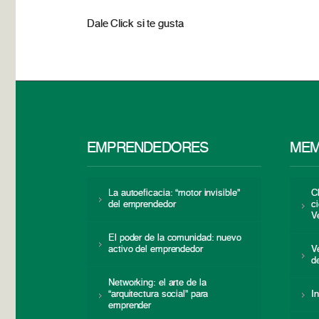
Dale Click si te gusta
EMPRENDEDORES
MEM
La autoeficacia: “motor invisible”
C
del emprendedor
c
V
El poder de la comunidad: nuevo
activo del emprendedor
V
d
Networking: el arte de la
“arquitectura social” para
I
emprender