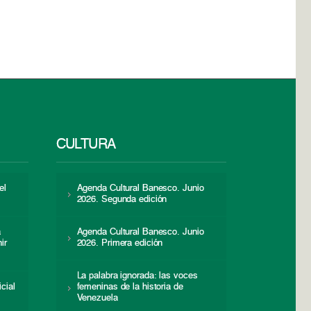
CULTURA
el
Agenda Cultural Banesco. Junio
2026. Segunda edición
a
Agenda Cultural Banesco. Junio
ir
2026. Primera edición
La palabra ignorada: las voces
icial
femeninas de la historia de
s
Venezuela