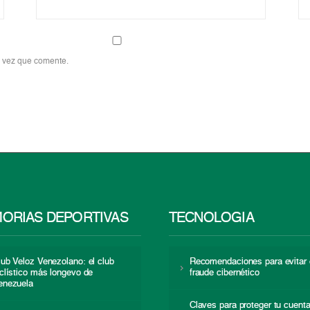
a vez que comente.
ORIAS DEPORTIVAS
TECNOLOGÍA
lub Veloz Venezolano: el club
Recomendaciones para evitar 
iclístico más longevo de
fraude cibernético
enezuela
Claves para proteger tu cuent