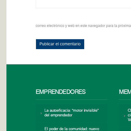
correo electrónico y web en este navegador para la próxim
EMPRENDEDORES
MEM
La autoeficacia: “motor invisible”
C
del emprendedor
c
V
El poder de la comunidad: nuevo