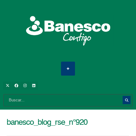
banesco_blog_rse_n°920