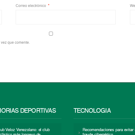
Correo electrónico
*
We
a vez que comente.
ORIAS DEPORTIVAS
TECNOLOGÍA
lub Veloz Venezolano: el club
Recomendaciones para evitar 
iclístico más longevo de
fraude cibernético