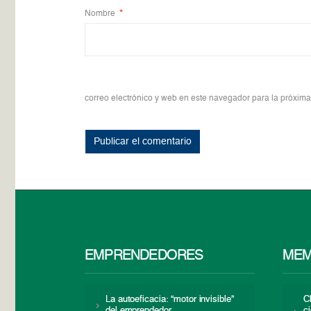
Nombre
*
correo electrónico y web en este navegador para la próxim
EMPRENDEDORES
MEM
La autoeficacia: “motor invisible”
C
del emprendedor
c