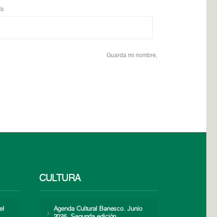
b
Guarda mi nombre,
CULTURA
el
Agenda Cultural Banesco. Junio
2026. Segunda edición