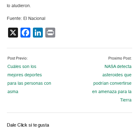
lo aludieron.
Fuente: El Nacional
X
Facebook
LinkedIn
Print
Post Previo:
Proximo Post:
Cuáles son los
NASA detecta
mejores deportes
asteroides que
para las personas con
podrían convertirse
asma
en amenaza para la
Tierra
Dale Click si te gusta