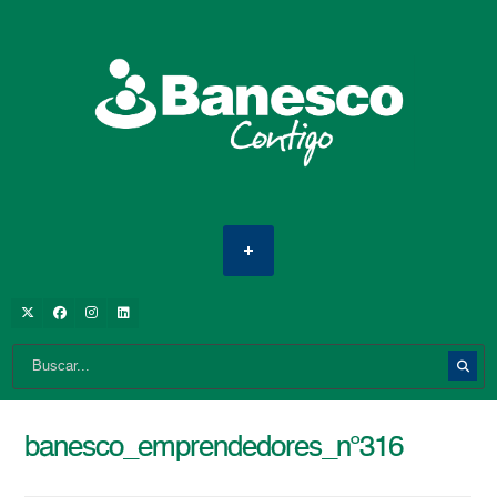
banesco_emprendedores_n°316