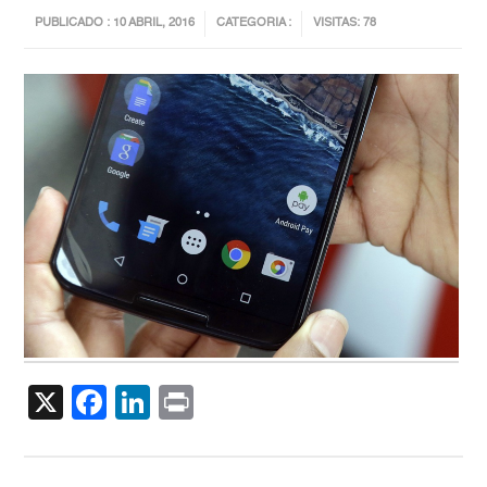
PUBLICADO : 10 ABRIL, 2016
CATEGORIA :
VISITAS: 78
X
Facebook
LinkedIn
Print