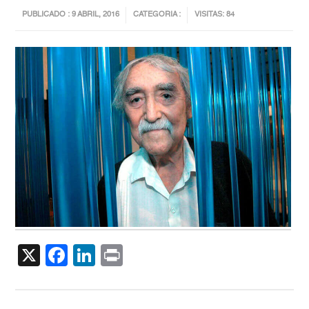
PUBLICADO : 9 ABRIL, 2016
CATEGORIA :
VISITAS: 84
X
Facebook
LinkedIn
Print