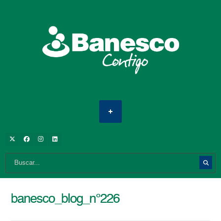
banesco_blog_n°226