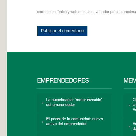
correo electrónico y web en este navegador para la próxim
EMPRENDEDORES
MEM
La autoeficacia: “motor invisible”
C
del emprendedor
c
V
El poder de la comunidad: nuevo
activo del emprendedor
V
d