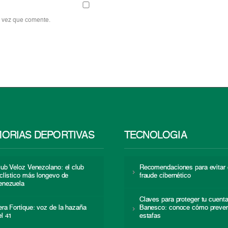
a vez que comente.
ORIAS DEPORTIVAS
TECNOLOGÍA
lub Veloz Venezolano: el club
Recomendaciones para evitar 
iclístico más longevo de
fraude cibernético
enezuela
Claves para proteger tu cuent
era Fortique: voz de la hazaña
Banesco: conoce cómo preven
el 41
estafas