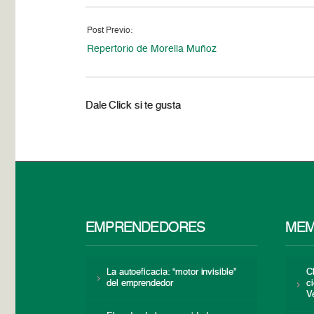
Post Previo:
Repertorio de Morella Muñoz
Dale Click si te gusta
EMPRENDEDORES
MEM
La autoeficacia: “motor invisible”
C
del emprendedor
c
V