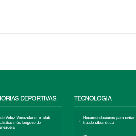
ORIAS DEPORTIVAS
TECNOLOGÍA
lub Veloz Venezolano: el club
Recomendaciones para evitar 
iclístico más longevo de
fraude cibernético
enezuela