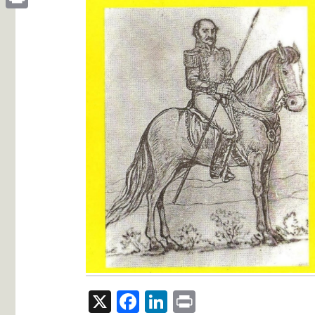
Print
X
Facebook
LinkedIn
Print