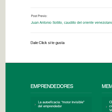
Post Previo:
Juan Antonio Sotillo, caudillo del oriente venezolan
Dale Click si te gusta
EMPRENDEDORES
MEM
La autoeficacia: “motor invisible”
C
del emprendedor
c
V