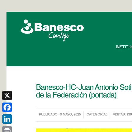
INSTIT
Banesco-HC-Juan Antonio Sotill
de la Federación (portada)
X
PUBLICADO : 9 MAYO, 2025
CATEGORIA :
VISITAS: 136
Facebook
LinkedIn