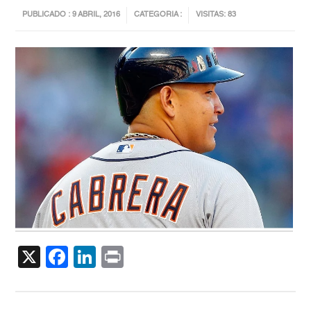
PUBLICADO : 9 ABRIL, 2016
CATEGORIA :
VISITAS: 83
X
Facebook
LinkedIn
Print